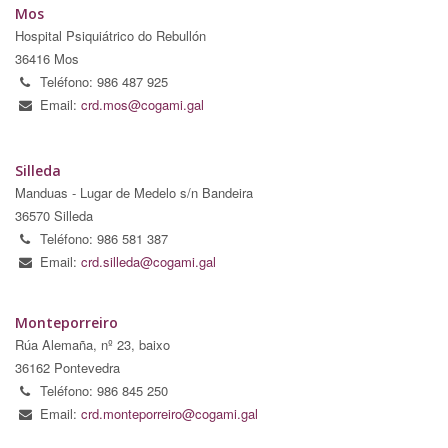
Mos
Hospital Psiquiátrico do Rebullón
36416 Mos
Teléfono: 986 487 925
Email:
crd.mos@cogami.gal
Silleda
Manduas - Lugar de Medelo s/n Bandeira
36570 Silleda
Teléfono: 986 581 387
Email:
crd.silleda@cogami.gal
Monteporreiro
Rúa Alemaña, nº 23, baixo
36162 Pontevedra
Teléfono: 986 845 250
Email:
crd.monteporreiro@cogami.gal