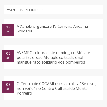
Eventos Próximos
A Xanela organiza a IV Carreira Andaina
12
Solidaria
JUL.
AVEMPO celebra este domingo o Móllate
05
pola Esclerose Múltiple co tradicional
JUL.
mangueirazo solidario dos bombeiros
O Centro de COGAMI estrea a obra “Se o sei,
03
non veño” no Centro Cultural de Monte
JUL.
Porreiro