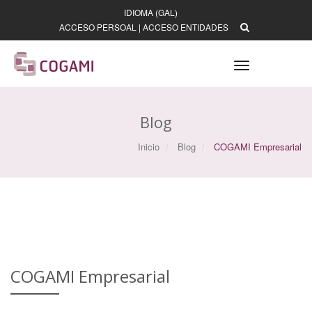
IDIOMA (GAL)
ACCESO PERSOAL
|
ACCESO ENTIDADES
Toggle
navigation
Blog
Inicio
Blog
COGAMI Empresarial
COGAMI Empresarial