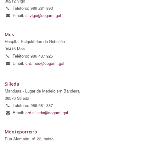
36212 Vigo
Teléfono: 986 281 893
Email:
silvigo@cogami.gal
Mos
Hospital Psiquiátrico do Rebullón
36416 Mos
Teléfono: 986 487 925
Email:
crd.mos@cogami.gal
Silleda
Manduas - Lugar de Medelo s/n Bandeira
36570 Silleda
Teléfono: 986 581 387
Email:
crd.silleda@cogami.gal
Monteporreiro
Rúa Alemaña, nº 23, baixo