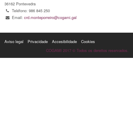
36162 Pontevedra
Teléfono: 986 845 250
Email:
crd.monteporreiro@cogami.gal
Aviso legal
Privacidade
Accesibilidade
Cookies
COGAMI 2017 © Todos os dereitos reservados.