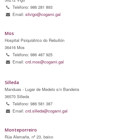
Teléfono: 986 281 893
Email:
silvigo@cogami.gal
Mos
Hospital Psiquiátrico do Rebullón
36416 Mos
Teléfono: 986 487 925
Email:
crd.mos@cogami.gal
Silleda
Manduas - Lugar de Medelo s/n Bandeira
36570 Silleda
Teléfono: 986 581 387
Email:
crd.silleda@cogami.gal
Monteporreiro
Rúa Alemaña, nº 23, baixo