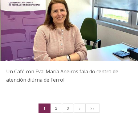
Un Café con Eva: María Aneiros fala do centro de
atención diúrna de Ferrol
1
2
3
>
>>