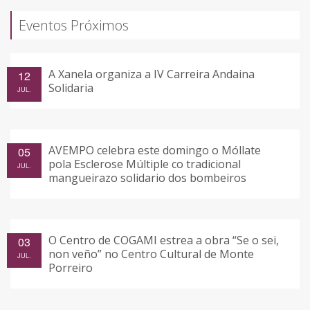
Eventos Próximos
A Xanela organiza a IV Carreira Andaina
12
Solidaria
JUL.
AVEMPO celebra este domingo o Móllate
05
pola Esclerose Múltiple co tradicional
JUL.
mangueirazo solidario dos bombeiros
O Centro de COGAMI estrea a obra “Se o sei,
03
non veño” no Centro Cultural de Monte
JUL.
Porreiro