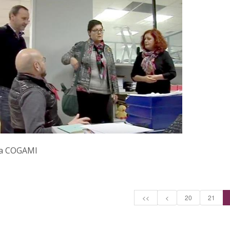
 a COGAMI
<<
<
20
21