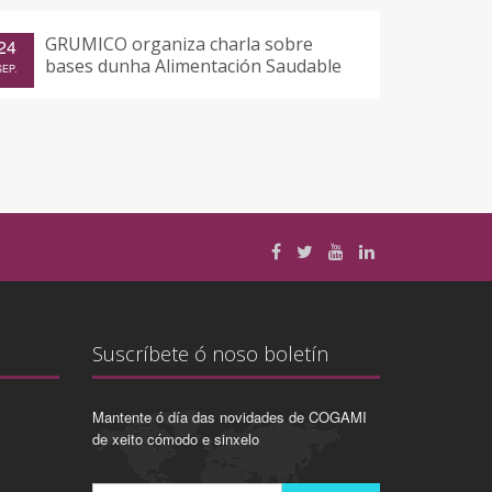
GRUMICO organiza charla sobre
24
bases dunha Alimentación Saudable
SEP.
Suscríbete ó noso boletín
Mantente ó día das novidades de COGAMI
de xeito cómodo e sinxelo