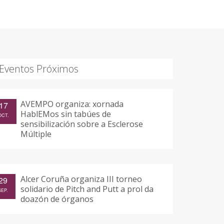
Eventos Próximos
AVEMPO organiza: xornada
17
HablEMos sin tabúes de
OCT.
sensibilización sobre a Esclerose
Múltiple
Alcer Coruña organiza III torneo
29
solidario de Pitch and Putt a prol da
SEP.
doazón de órganos