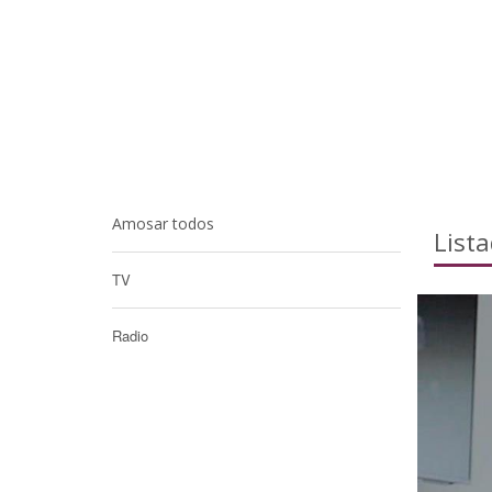
Amosar todos
List
TV
Radio