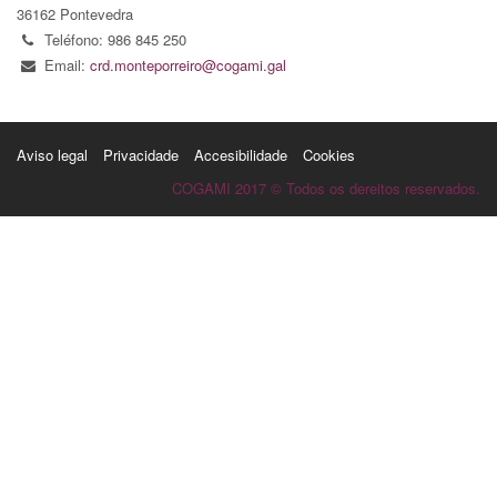
36162 Pontevedra
Teléfono: 986 845 250
Email:
crd.monteporreiro@cogami.gal
Aviso legal
Privacidade
Accesibilidade
Cookies
COGAMI 2017 © Todos os dereitos reservados.