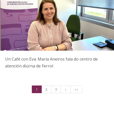
Un Café con Eva: María Aneiros fala do centro de
atención diúrna de Ferrol
1
2
3
>
>>