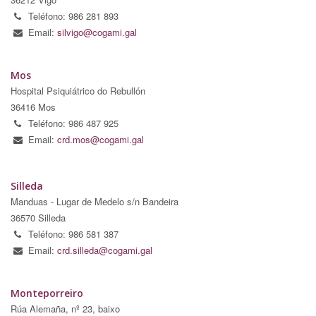
Teléfono: 986 281 893
Email:
silvigo@cogami.gal
Mos
Hospital Psiquiátrico do Rebullón
36416 Mos
Teléfono: 986 487 925
Email:
crd.mos@cogami.gal
Silleda
Manduas - Lugar de Medelo s/n Bandeira
36570 Silleda
Teléfono: 986 581 387
Email:
crd.silleda@cogami.gal
Monteporreiro
Rúa Alemaña, nº 23, baixo