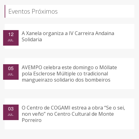
Eventos Próximos
A Xanela organiza a IV Carreira Andaina
12
Solidaria
JUL.
AVEMPO celebra este domingo o Móllate
05
pola Esclerose Múltiple co tradicional
JUL.
mangueirazo solidario dos bombeiros
O Centro de COGAMI estrea a obra “Se o sei,
03
non veño” no Centro Cultural de Monte
JUL.
Porreiro