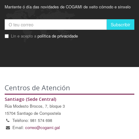
Mantente ó día das novidades de COGAMI de xeito cómodo e sinxelo
Subscribir
Lin e acepto a
política de privacidade
Centros de Atención
Santiago (Sede Central)
Rúa Modesto Brocos, 7, bloque 3
15704 Santiago de Compostela
Teléfono: 981 574 698
Email:
correo@cogami.gal