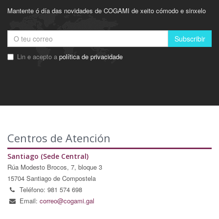
Mantente ó día das novidades de COGAMI de xeito cómodo e sinxelo
Subscribir
Lin e acepto a
política de privacidade
Centros de Atención
Santiago (Sede Central)
Rúa Modesto Brocos, 7, bloque 3
15704 Santiago de Compostela
Teléfono: 981 574 698
Email:
correo@cogami.gal