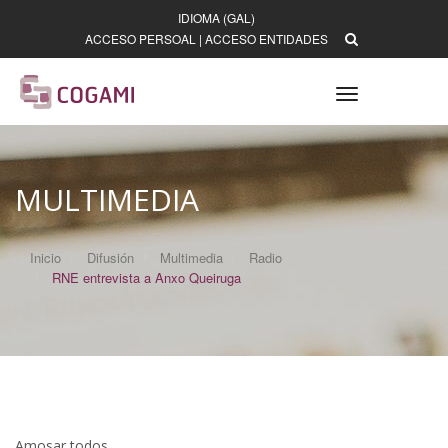
IDIOMA (GAL)
ACCESO PERSOAL
|
ACCESO ENTIDADES
Toggle
navigation
MULTIMEDIA
Inicio
Difusión
Multimedia
Radio
RNE entrevista a Anxo Queiruga
Amosar todos