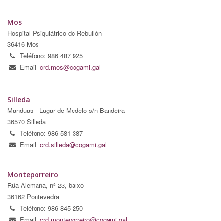
Mos
Hospital Psiquiátrico do Rebullón
36416 Mos
Teléfono: 986 487 925
Email:
crd.mos@cogami.gal
Silleda
Manduas - Lugar de Medelo s/n Bandeira
36570 Silleda
Teléfono: 986 581 387
Email:
crd.silleda@cogami.gal
Monteporreiro
Rúa Alemaña, nº 23, baixo
36162 Pontevedra
Teléfono: 986 845 250
Email:
crd.monteporreiro@cogami.gal