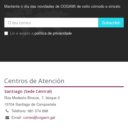
Mantente ó día das novidades de COGAMI de xeito cómodo e sinxelo
Subscribir
Lin e acepto a
política de privacidade
Centros de Atención
Santiago (Sede Central)
Rúa Modesto Brocos, 7, bloque 3
15704 Santiago de Compostela
Teléfono: 981 574 698
Email:
correo@cogami.gal