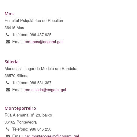
Mos
Hospital Psiquiátrico do Rebullón
36416 Mos
Teléfono: 986 487 925
Email:
crd.mos@cogami.gal
Silleda
Manduas - Lugar de Medelo s/n Bandeira
36570 Silleda
Teléfono: 986 581 387
Email:
crd.silleda@cogami.gal
Monteporreiro
Rúa Alemaña, nº 23, baixo
36162 Pontevedra
Teléfono: 986 845 250
Email:
crd.monteporreiro@cogami.gal