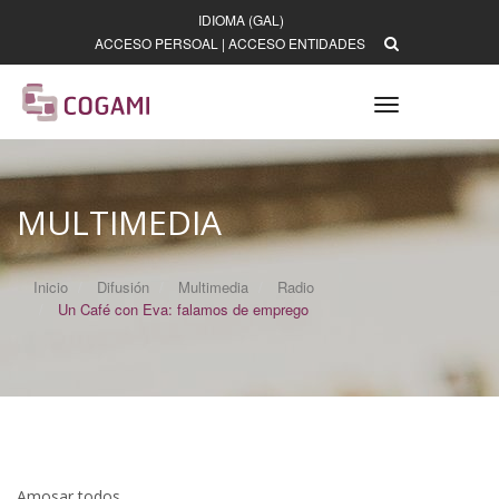
IDIOMA (GAL)
ACCESO PERSOAL
|
ACCESO ENTIDADES
Toggle
navigation
MULTIMEDIA
Inicio
Difusión
Multimedia
Radio
Un Café con Eva: falamos de emprego
Amosar todos