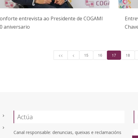
onforte entrevista ao Presidente de COGAMI
Entre
0 aniversario
Chave
<<
<
15
16
17
18
Actúa
Canal responsable: denuncias, queixas e reclamacións