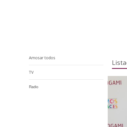
Amosar todos
List
TV
Radio