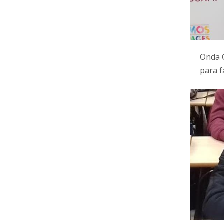
Onda 
para f