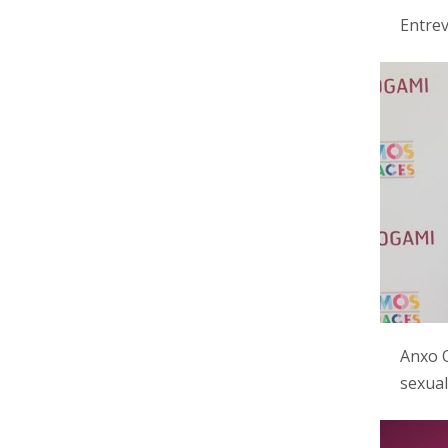
Entrev
Anxo Q
sexual