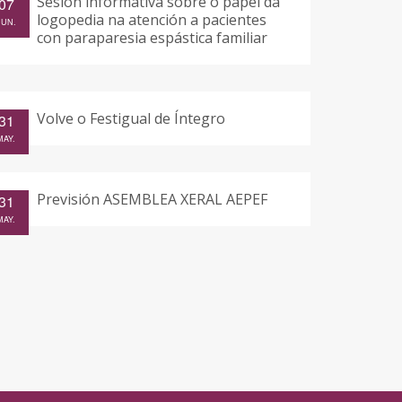
Sesión informativa sobre o papel da
07
logopedia na atención a pacientes
JUN.
con paraparesia espástica familiar
Volve o Festigual de Íntegro
31
MAY.
Previsión ASEMBLEA XERAL AEPEF
31
MAY.