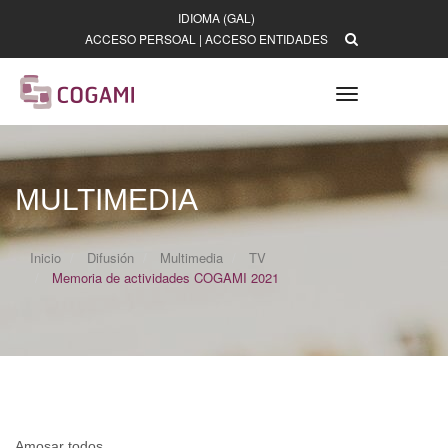
IDIOMA (GAL)
ACCESO PERSOAL
|
ACCESO ENTIDADES
Toggle
navigation
MULTIMEDIA
Inicio
Difusión
Multimedia
TV
Memoria de actividades COGAMI 2021
Amosar todos