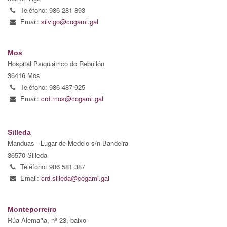
Teléfono: 986 281 893
Email:
silvigo@cogami.gal
Mos
Hospital Psiquiátrico do Rebullón
36416 Mos
Teléfono: 986 487 925
Email:
crd.mos@cogami.gal
Silleda
Manduas - Lugar de Medelo s/n Bandeira
36570 Silleda
Teléfono: 986 581 387
Email:
crd.silleda@cogami.gal
Monteporreiro
Rúa Alemaña, nº 23, baixo