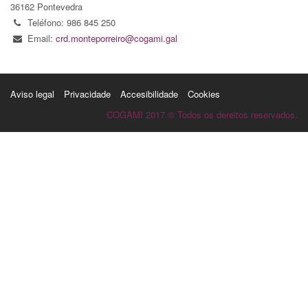
36162 Pontevedra
Teléfono: 986 845 250
Email:
crd.monteporreiro@cogami.gal
Aviso legal
Privacidade
Accesibilidade
Cookies
COGAMI 2017 © Todos os dereitos reservados.