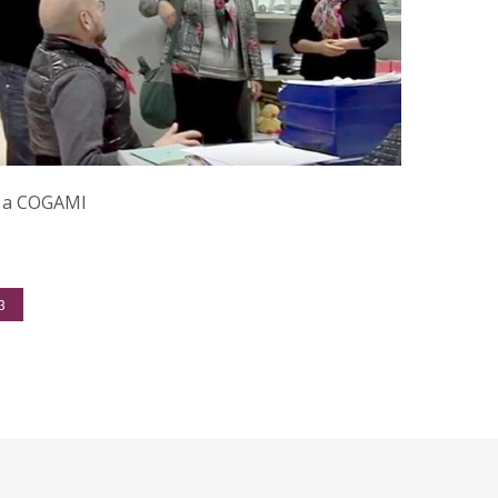
a a COGAMI
3