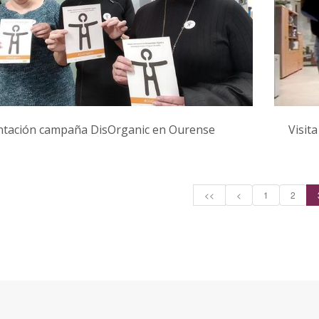
ntación campaña DisOrganic en Ourense
Visit
<<
<
1
2