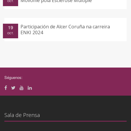
Móvome pola Esclerose Múltiple
OCT.
Participación de Alcer Coruña na carreira
19
ENKI 2024
OCT.
Séguenos:
Sala de Prensa