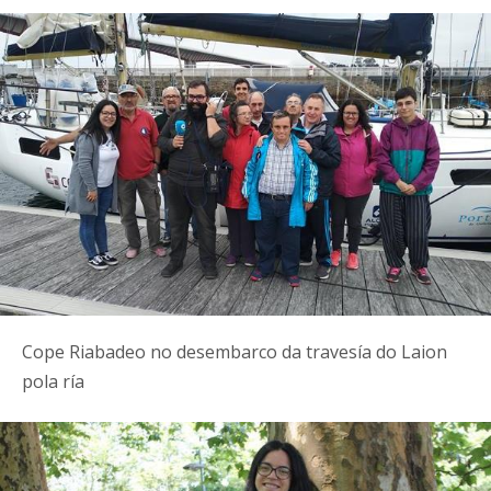
Cope Riabadeo no desembarco da travesía do Laion
pola ría