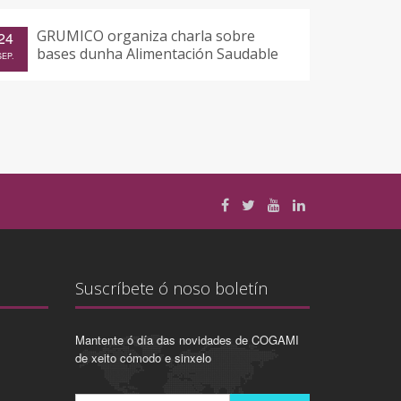
GRUMICO organiza charla sobre
24
bases dunha Alimentación Saudable
SEP.
Suscríbete ó noso boletín
Mantente ó día das novidades de COGAMI
de xeito cómodo e sinxelo