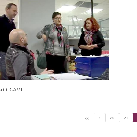
 a COGAMI
<<
<
20
21