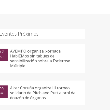
Eventos Próximos
AVEMPO organiza: xornada
17
HablEMos sin tabúes de
OCT.
sensibilización sobre a Esclerose
Múltiple
Alcer Coruña organiza III torneo
29
solidario de Pitch and Putt a prol da
SEP.
doazón de órganos