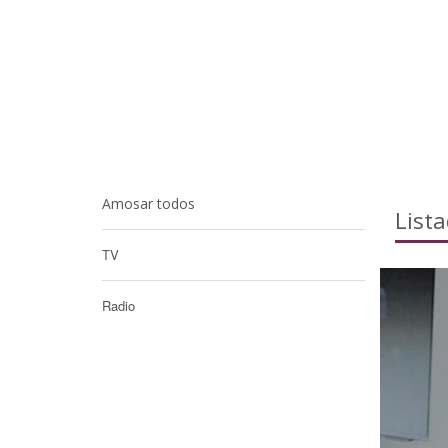
Amosar todos
List
TV
Radio