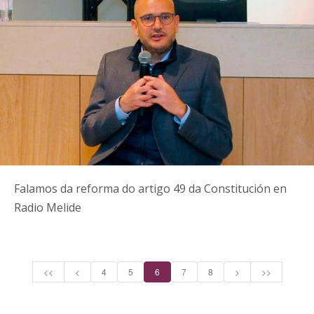
Falamos da reforma do artigo 49 da Constitución en
Radio Melide
<<
<
4
5
6
7
8
>
>>