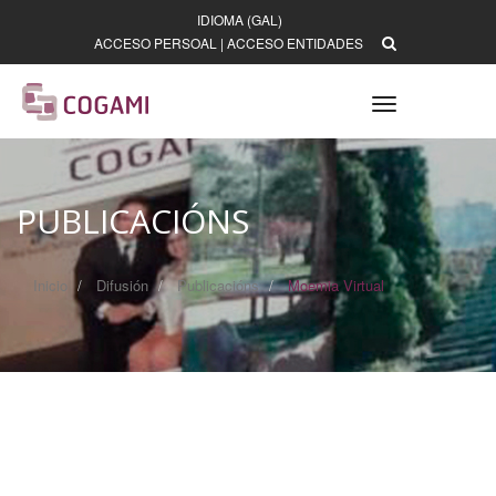
IDIOMA (GAL)
ACCESO PERSOAL
|
ACCESO ENTIDADES
Toggle
navigation
PUBLICACIÓNS
Inicio
Difusión
Publicacións
Moemia Virtual