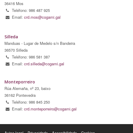
36416 Mos
Teléfono: 986 487 925
Email:
crd.mos@cogami.gal
Silleda
Manduas - Lugar de Medelo s/n Bandeira
36570 Silleda
Teléfono: 986 581 387
Email:
crd.silleda@cogami.gal
Monteporreiro
Rúa Alemaña, nº 23, baixo
36162 Pontevedra
Teléfono: 986 845 250
Email:
crd.monteporreiro@cogami.gal
Aviso legal
Privacidade
Accesibilidade
Cookies