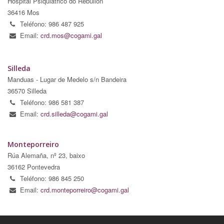
Hospital Psiquiátrico do Rebullón
36416 Mos
Teléfono: 986 487 925
Email:
crd.mos@cogami.gal
Silleda
Manduas - Lugar de Medelo s/n Bandeira
36570 Silleda
Teléfono: 986 581 387
Email:
crd.silleda@cogami.gal
Monteporreiro
Rúa Alemaña, nº 23, baixo
36162 Pontevedra
Teléfono: 986 845 250
Email:
crd.monteporreiro@cogami.gal