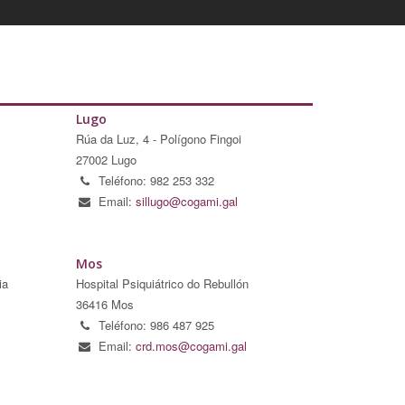
Lugo
Rúa da Luz, 4 - Polígono Fingoi
27002 Lugo
Teléfono: 982 253 332
Email:
sillugo@cogami.gal
Mos
ia
Hospital Psiquiátrico do Rebullón
36416 Mos
Teléfono: 986 487 925
Email:
crd.mos@cogami.gal