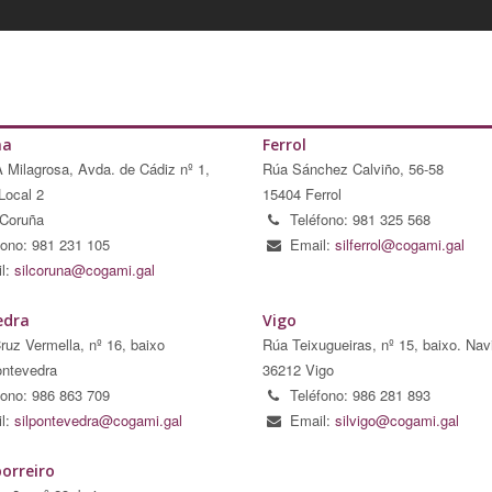
ña
Ferrol
A Milagrosa, Avda. de Cádiz nº 1,
Rúa Sánchez Calviño, 56-58
Local 2
15404 Ferrol
Coruña
Teléfono: 981 325 568
fono: 981 231 105
Email:
silferrol@cogami.gal
l:
silcoruna@cogami.gal
edra
Vigo
ruz Vermella, nº 16, baixo
Rúa Teixugueiras, nº 15, baixo. Nav
ntevedra
36212 Vigo
fono: 986 863 709
Teléfono: 986 281 893
l:
silpontevedra@cogami.gal
Email:
silvigo@cogami.gal
orreiro