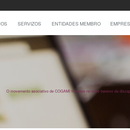
NOS
SERVIZOS
ENTIDADES MEMBRO
EMPRES
O movemento asociativo de COGAMI fórmase no novo baremo da disca