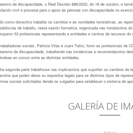
baremo da discapacidade, o Real Decreto 888/2022, do 18 de outubro, e tamén
slación civil e procesal para o apoio ás persoas con discapacidade no exerci
do como obxectivo traballar os cambios e as novidades lexislativas, as repe
odoloxías de traballo, nesta sesión formativa, organizada nas instalacións d
ticiparon 53 profesionais representando a entidades e centros de recursos
traballadoras sociais, Patricia Vilas e Juani Tubío, foron as profesionais d
baremo da discapacidade, traballando nas incidencias e recomendacións dete
éndoas en común entre as distintas entidades.
ha segunda parte traballouse nas implicacións que supoñen os cambios da lexi
acións que poden darse ou requisitos legais para os distintos tipos de represe
ormes sociais solicitados dende os xulgados para establecer o sistema de a
GALERÍA DE IM