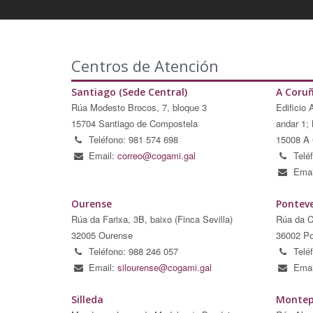
Centros de Atención
Santiago (Sede Central)
A Coru
Rúa Modesto Brocos, 7, bloque 3
Edificio 
15704 Santiago de Compostela
andar 1; 
Teléfono: 981 574 698
15008 A 
Email:
correo@cogami.gal
Telé
Emai
Ourense
Pontev
Rúa da Farixa, 3B, baixo (Finca Sevilla)
Rúa da C
32005 Ourense
36002 Po
Teléfono: 988 246 057
Telé
Email:
silourense@cogami.gal
Emai
Silleda
Montep