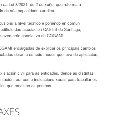
 da Lei 8/2021, de 2 de xuño, que reforma a
cio da súa capacidade xurídica.
rcusións a nivel técnico e poñendo en común
o edificio das asociación CABES de Santiago,
 do movemento asociativo de COGAMI.
e COGAMI encargadas de explicar os principais cambios
ctados durante os seis meses que leva de aplicación,
slación civil para as entidades, dende as distintas
ntación, así como indicacións xerais para traballar os
poios que precisan as persoas.
AXES