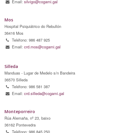
Email:
silvigo@cogami.gal
Mos
Hospital Psiquiátrico do Rebullón
36416 Mos
Teléfono: 986 487 925
Email:
crd.mos@cogami.gal
Silleda
Manduas - Lugar de Medelo s/n Bandeira
36570 Silleda
Teléfono: 986 581 387
Email:
crd.silleda@cogami.gal
Monteporreiro
Rúa Alemaña, nº 23, baixo
36162 Pontevedra
Teléfono: 986 845 250