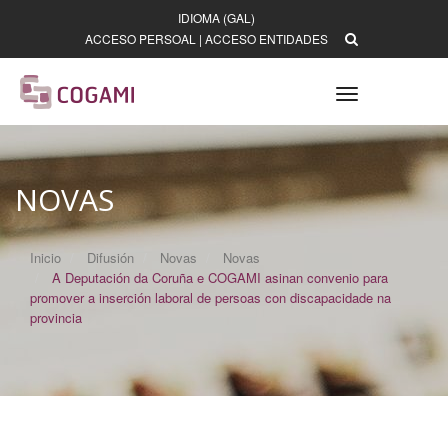
IDIOMA (GAL)
ACCESO PERSOAL
|
ACCESO ENTIDADES
Toggle
navigation
NOVAS
Inicio
Difusión
Novas
Novas
A Deputación da Coruña e COGAMI asinan convenio para
promover a inserción laboral de persoas con discapacidade na
provincia