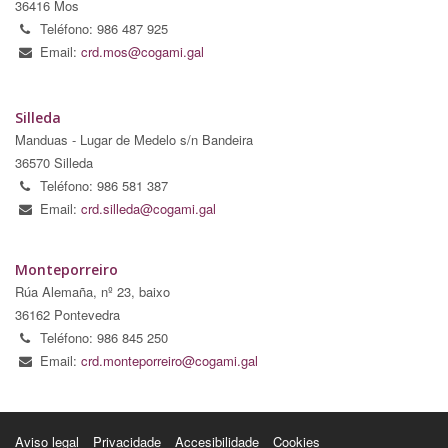
36416 Mos
Teléfono: 986 487 925
Email:
crd.mos@cogami.gal
Silleda
Manduas - Lugar de Medelo s/n Bandeira
36570 Silleda
Teléfono: 986 581 387
Email:
crd.silleda@cogami.gal
Monteporreiro
Rúa Alemaña, nº 23, baixo
36162 Pontevedra
Teléfono: 986 845 250
Email:
crd.monteporreiro@cogami.gal
Aviso legal
Privacidade
Accesibilidade
Cookies