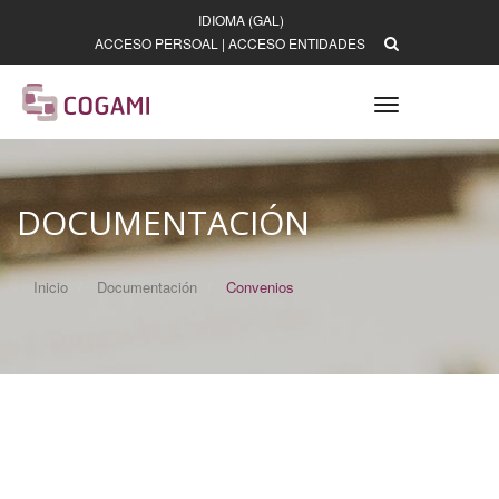
IDIOMA (GAL)
ACCESO PERSOAL
|
ACCESO ENTIDADES
Toggle
navigation
DOCUMENTACIÓN
Inicio
Documentación
Convenios