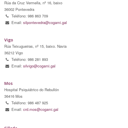
Rúa da Cruz Vermella, nº 16, baixo
36002 Pontevedra
Teléfono: 986 863 709
Email:
silpontevedra@cogami.gal
Vigo
Rúa Teixugueiras, nº 15, baixo. Navia
36212 Vigo
Teléfono: 986 281 893
Email:
silvigo@cogami.gal
Mos
Hospital Psiquiátrico do Rebullón
36416 Mos
Teléfono: 986 487 925
Email:
crd.mos@cogami.gal