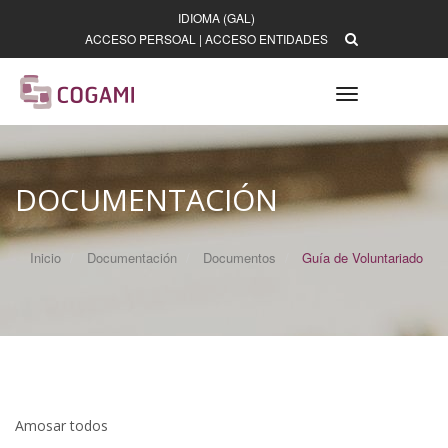
IDIOMA (GAL)
ACCESO PERSOAL
|
ACCESO ENTIDADES
Toggle
navigation
DOCUMENTACIÓN
Inicio
Documentación
Documentos
Guía de Voluntariado
Amosar todos