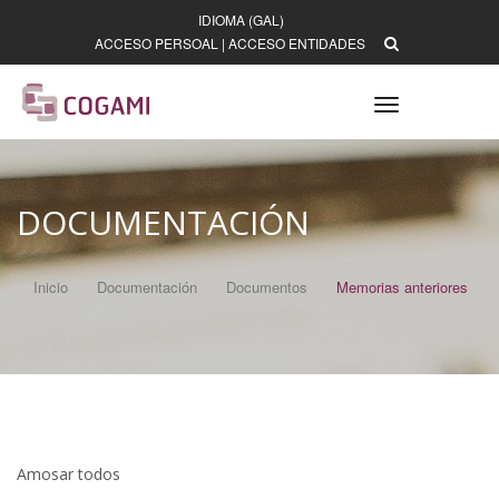
IDIOMA (GAL)
ACCESO PERSOAL
|
ACCESO ENTIDADES
Toggle
navigation
DOCUMENTACIÓN
Inicio
Documentación
Documentos
Memorias anteriores
Amosar todos