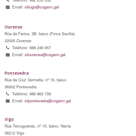
Email:
sillugo@cogami.gal
Ourense
Rúa da Farixa, 3B, baixo (Finca Sevilla)
32005 Ourense
Teléfono: 988 246 057
Email:
silourense@cogami.gal
Pontevedra
Rúa da Cruz Vermella, nº 16, baixo
36002 Pontevedra
Teléfono: 986 863 709
Email:
silpontevedra@cogami.gal
Vigo
Rúa Teixugueiras, nº 15, baixo. Navia
36212 Vigo