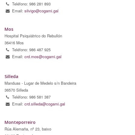
Teléfono: 986 281 893
Email:
silvigo@cogami.gal
Mos
Hospital Psiquiátrico do Rebullón
36416 Mos
Teléfono: 986 487 925
Email:
crd.mos@cogami.gal
Silleda
Manduas - Lugar de Medelo s/n Bandeira
36570 Silleda
Teléfono: 986 581 387
Email:
crd.silleda@cogami.gal
Monteporreiro
Rúa Alemaña, nº 23, baixo