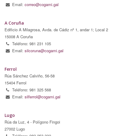
Email:
correo@cogami.gal
A Coruña
Edificio A Milagrosa, Avda. de Cádiz nº 1, andar 1; Local 2
15008 A Coruña
Teléfono: 981 231 105
Email:
silcoruna@cogami.gal
Ferrol
Rúa Sánchez Calviño, 56-58
15404 Ferrol
Teléfono: 981 325 568
Email:
silferrol@cogami.gal
Lugo
Rúa da Luz, 4 - Polígono Fingoi
27002 Lugo
Teléfono: 982 253 332