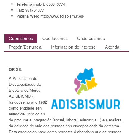
Teléfono móbil:
636846774
Fax:
981764377
Páxina Web:
http://www.adisbismur.es/
Quen somos
Que facemos
Onde estamos
Propón/Denuncia
Información de interese
Axenda
ORIXE
:
A Asociación de
Discapacitados da
Bisbarra de Muros,
ADISBISMUR,
fundouse no ano 1982
como entidade sen
ánimo de lucro co fin
de procurar a integración (social, laboral, educativa...) e a mellora
da calidade de vida das persoas con discapacidade da comarca.
Esta asociación nace como resposta ó abandono que as persoas