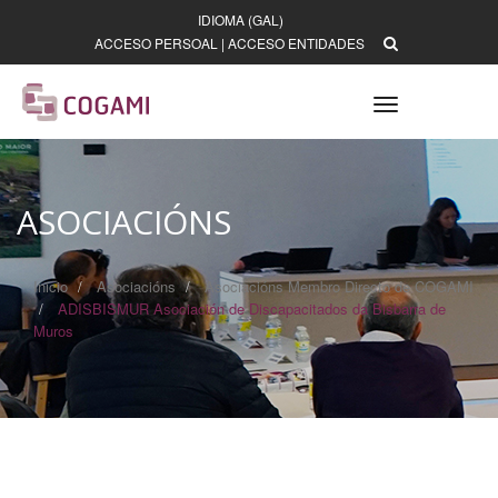
IDIOMA (GAL)
ACCESO PERSOAL
|
ACCESO ENTIDADES
Toggle
navigation
ASOCIACIÓNS
Inicio
Asociacións
Asociacións Membro Directo de COGAMI
ADISBISMUR Asociación de Discapacitados da Bisbarra de
Muros