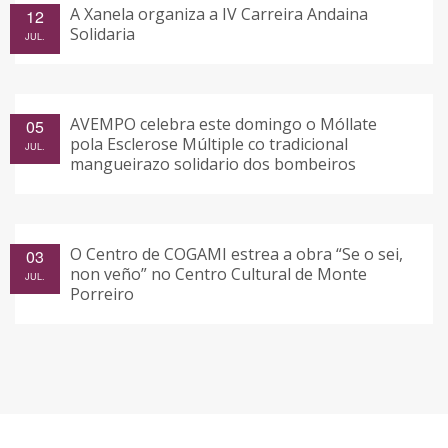
A Xanela organiza a IV Carreira Andaina
12
Solidaria
JUL.
AVEMPO celebra este domingo o Móllate
05
pola Esclerose Múltiple co tradicional
JUL.
mangueirazo solidario dos bombeiros
O Centro de COGAMI estrea a obra “Se o sei,
03
non veño” no Centro Cultural de Monte
JUL.
Porreiro