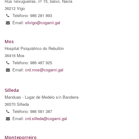
Rúa Teixugueiras, nº 15, baixo. Navia
36212 Vigo
Teléfono: 986 281 893
Email:
silvigo@cogami.gal
Mos
Hospital Psiquiátrico do Rebullón
36416 Mos
Teléfono: 986 487 925
Email:
crd.mos@cogami.gal
Silleda
Manduas - Lugar de Medelo s/n Bandeira
36570 Silleda
Teléfono: 986 581 387
Email:
crd.silleda@cogami.gal
Monteporreiro