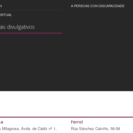
N
A PERSOAS CON DISCAPACIDADE
IRTUAL
ais divulgativos
ña
Ferrol
A Milagrosa, Avda. de Cádiz nº 1,
Rúa Sánchez Calviño, 56-58