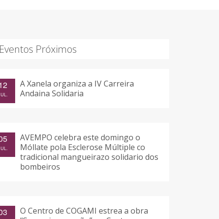
Eventos Próximos
A Xanela organiza a IV Carreira
12
Andaina Solidaria
JUL.
AVEMPO celebra este domingo o
05
Móllate pola Esclerose Múltiple co
JUL.
tradicional mangueirazo solidario dos
bombeiros
O Centro de COGAMI estrea a obra
03