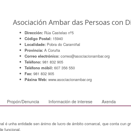
Asociación Ambar das Persoas con D
Dirección:
Rúa Castelao nº5
Código Postal:
15940
Localidade:
Pobra do Caramiñal
Provincia:
A Coruña
Correo electrónico:
correo@asociacionambar.org
Teléfono:
981 832 905
Teléfono móbil:
607 356 550
Fax:
981 832 905
Páxina Web:
www.asociacionambar.org
Propón/Denuncia
Información de interese
Axenda
al é unha entidade sen ánimo de lucro de ámbito comarcal, que conta cun g
de funcional.