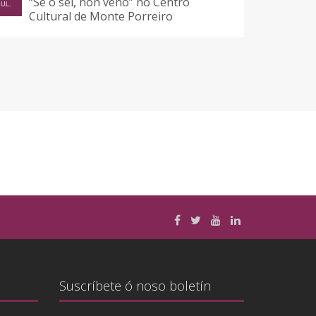
“Se o sei, non veño” no Centro
JUL.
Cultural de Monte Porreiro
Suscríbete ó noso boletín