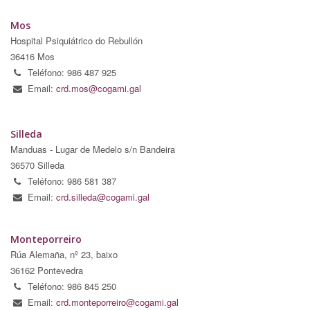
Mos
Hospital Psiquiátrico do Rebullón
36416 Mos
Teléfono: 986 487 925
Email:
crd.mos@cogami.gal
Silleda
Manduas - Lugar de Medelo s/n Bandeira
36570 Silleda
Teléfono: 986 581 387
Email:
crd.silleda@cogami.gal
Monteporreiro
Rúa Alemaña, nº 23, baixo
36162 Pontevedra
Teléfono: 986 845 250
Email:
crd.monteporreiro@cogami.gal