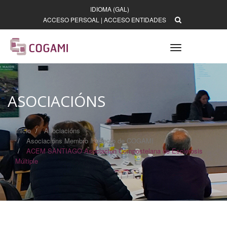
IDIOMA (GAL)
ACCESO PERSOAL
|
ACCESO ENTIDADES
Toggle
navigation
ASOCIACIÓNS
Inicio
Asociacións
Asociacións Membro Indirecto de COGAMI
ACEM SANTIAGO Asociación Compostelana de Esclerosis
Múltiple