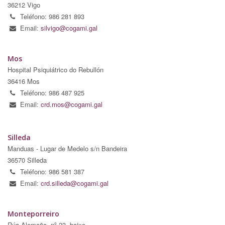
36212 Vigo
Teléfono: 986 281 893
Email:
silvigo@cogami.gal
Mos
Hospital Psiquiátrico do Rebullón
36416 Mos
Teléfono: 986 487 925
Email:
crd.mos@cogami.gal
Silleda
Manduas - Lugar de Medelo s/n Bandeira
36570 Silleda
Teléfono: 986 581 387
Email:
crd.silleda@cogami.gal
Monteporreiro
Rúa Alemaña, nº 23, baixo