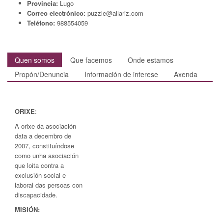
Provincia:
Lugo
Correo electrónico:
puzzle@allariz.com
Teléfono:
988554059
Quen somos
Que facemos
Onde estamos
Propón/Denuncia
Información de interese
Axenda
ORIXE
:
A orixe da asociación
data a decembro de
2007, constituíndose
como unha asociación
que loita contra a
exclusión social e
laboral das persoas con
discapacidade.
MISIÓN: