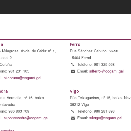
ña
Ferrol
A Milagrosa, Avda. de Cádiz nº 1,
Rúa Sánchez Calviño, 56-58
Local 2
15404 Ferrol
Coruña
Teléfono: 981 325 568
fono: 981 231 105
Email:
silferrol@cogami.gal
l:
silcoruna@cogami.gal
edra
Vigo
ruz Vermella, nº 16, baixo
Rúa Teixugueiras, nº 15, baixo. Nav
ntevedra
36212 Vigo
fono: 986 863 709
Teléfono: 986 281 893
l:
silpontevedra@cogami.gal
Email:
silvigo@cogami.gal