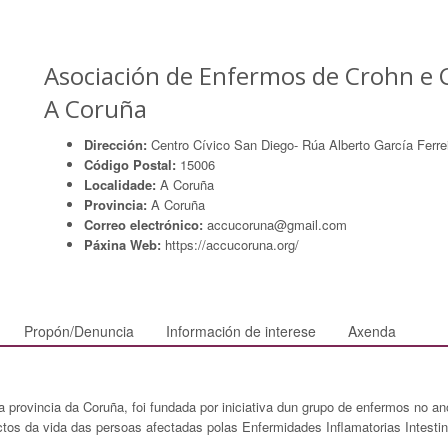
Asociación de Enfermos de Crohn e C
A Coruña
Dirección:
Centro Cívico San Diego- Rúa Alberto García Ferre
Código Postal:
15006
Localidade:
A Coruña
Provincia:
A Coruña
Correo electrónico:
accucoruna@gmail.com
Páxina Web:
https://accucoruna.org/
Propón/Denuncia
Información de interese
Axenda
 provincia da Coruña, foi fundada por iniciativa dun grupo de enfermos no a
ectos da vida das persoas afectadas polas Enfermidades Inflamatorias Intest