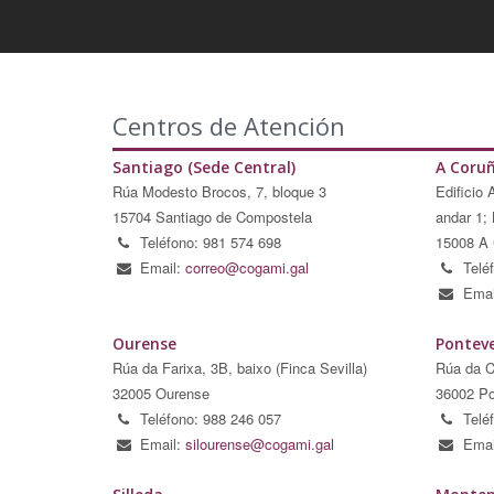
Centros de Atención
Santiago (Sede Central)
A Coru
Rúa Modesto Brocos, 7, bloque 3
Edificio 
15704 Santiago de Compostela
andar 1; 
Teléfono: 981 574 698
15008 A 
Email:
correo@cogami.gal
Telé
Emai
Ourense
Pontev
Rúa da Farixa, 3B, baixo (Finca Sevilla)
Rúa da C
32005 Ourense
36002 Po
Teléfono: 988 246 057
Telé
Email:
silourense@cogami.gal
Emai