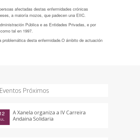
s persoas afectadas destas enfermidades crónicas
ruñeses, a maioría mozos, que padecen una EIIC.
dministración Pública e as Entidades Privadas, e por
 como tal en 1997.
a problemática desta enfermidade.O ámbito de actuación
Eventos Próximos
A Xanela organiza a IV Carreira
12
Andaina Solidaria
JUL.