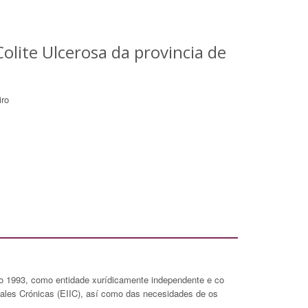
olite Ulcerosa da provincia de
iro
no 1993, como entidade xurídicamente independente e co
inales Crónicas (EIIC), así como das necesidades de os