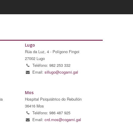
Lugo
Rúa da Luz, 4 - Polígono Fingoi
27002 Lugo
Teléfono: 982 253 332
Email:
sillugo@cogami.gal
Mos
ia
Hospital Psiquiátrico do Rebullón
36416 Mos
Teléfono: 986 487 925
Email:
crd.mos@cogami.gal