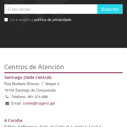
Subscribir
Lin e acepto a
política de privacidade
Centros de Atención
Santiago (Sede Central)
Rúa Modesto Brocos, 7, bloque 3
15704 Santiago de Compostela
Teléfono: 981 574 698
Email:
correo@cogami.gal
A Coruña
Edificio A Milagrosa, Avda. de Cádiz nº 1, andar 1; Local 2