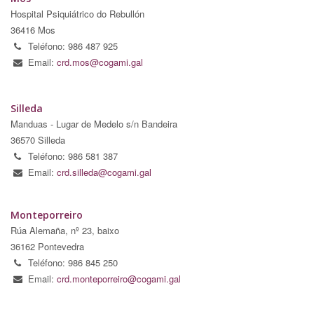
Hospital Psiquiátrico do Rebullón
36416 Mos
Teléfono: 986 487 925
Email:
crd.mos@cogami.gal
Silleda
Manduas - Lugar de Medelo s/n Bandeira
36570 Silleda
Teléfono: 986 581 387
Email:
crd.silleda@cogami.gal
Monteporreiro
Rúa Alemaña, nº 23, baixo
36162 Pontevedra
Teléfono: 986 845 250
Email:
crd.monteporreiro@cogami.gal