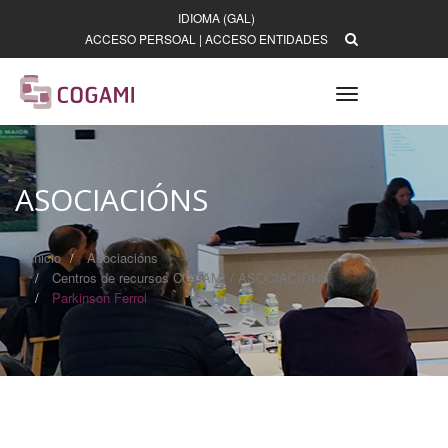
IDIOMA (GAL)
ACCESO PERSOAL
|
ACCESO ENTIDADES
Toggle
navigation
ASOCIACIÓNS
Inicio
Asociacións
Centros de recursos COGAMI / ASOCIACIÓNS
Parkinson Ferrol