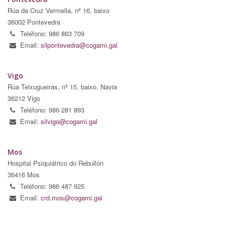
Rúa da Cruz Vermella, nº 16, baixo
36002 Pontevedra
Teléfono: 986 863 709
Email:
silpontevedra@cogami.gal
Vigo
Rúa Teixugueiras, nº 15, baixo. Navia
36212 Vigo
Teléfono: 986 281 893
Email:
silvigo@cogami.gal
Mos
Hospital Psiquiátrico do Rebullón
36416 Mos
Teléfono: 986 487 925
Email:
crd.mos@cogami.gal