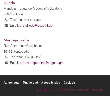
Silleda
Manduas - Lugar de Medelo s/n Bandeira
36570 Silleda
Teléfono: 986 581 387
Email:
crd.silleda@cogami.gal
Monteporreiro
Rúa Alemaña, nº 23, baixo
36162 Pontevedra
Teléfono: 986 845 250
Email:
crd.monteporreiro@cogami.gal
Aviso legal
Privacidad
Accesibilidad
Cookies
COGAMI 2017 © Todos los derechos reservados.