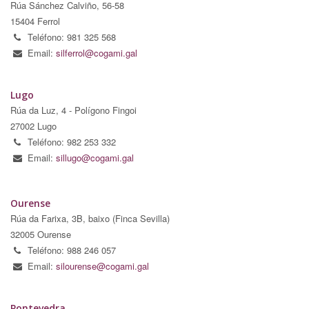
Rúa Sánchez Calviño, 56-58
15404 Ferrol
Teléfono: 981 325 568
Email:
silferrol@cogami.gal
Lugo
Rúa da Luz, 4 - Polígono Fingoi
27002 Lugo
Teléfono: 982 253 332
Email:
sillugo@cogami.gal
Ourense
Rúa da Farixa, 3B, baixo (Finca Sevilla)
32005 Ourense
Teléfono: 988 246 057
Email:
silourense@cogami.gal
Pontevedra