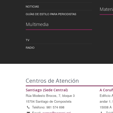
NOTICIAS
Materi
GUÍAS DE ESTILO PARA PERIODISTAS
Multimedia
TV
RADIO
Centros de Atención
Santiago (Sede Central)
A Coru
Rúa Modesto Brocos, 7, bloque 3
Edificio 
15704 Santiago de Compostela
andar 1; 
Teléfono: 981 574 698
15008 A 
Email:
correo@cogami.gal
Telé