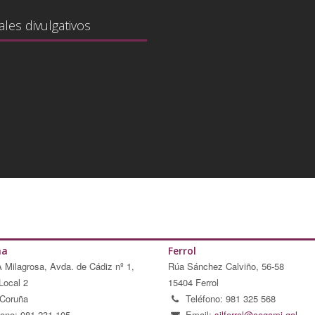
ales divulgativos
ña
Ferrol
A Milagrosa, Avda. de Cádiz nº 1,
Rúa Sánchez Calviño, 56-58
Local 2
15404 Ferrol
Coruña
Teléfono: 981 325 568
fono: 981 231 105
Email:
silferrol@cogami.gal