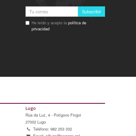
Subscribir
He leído y acepto la
política de
privacidad
Lugo
Rúa da Luz, 4 - Polígono Fingoi
27002 Lugo
Teléfono: 982 253 332
Email:
sillugo@cogami.gal