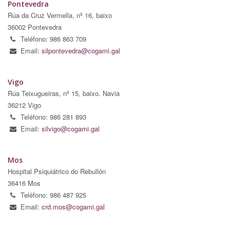
Pontevedra
Rúa da Cruz Vermella, nº 16, baixo
36002 Pontevedra
Teléfono: 986 863 709
Email:
silpontevedra@cogami.gal
Vigo
Rúa Teixugueiras, nº 15, baixo. Navia
36212 Vigo
Teléfono: 986 281 893
Email:
silvigo@cogami.gal
Mos
Hospital Psiquiátrico do Rebullón
36416 Mos
Teléfono: 986 487 925
Email:
crd.mos@cogami.gal