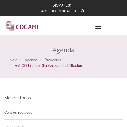
IDIOMA (ES)
ACCESO ENTIDADES
Toggle
navigation
Agenda
Inicio
Agenda
Proyectos
AMICO inicia el Servizo de rehabilitación
Mostrar todos
Centros recursos
Institucional