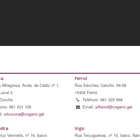
ña
Ferrol
A Milagrosa, Avda. de Cádiz nº 1,
Rúa Sánchez Calviño, 56-58
Local 2
15404 Ferrol
Coruña
Teléfono: 981 325 568
fono: 981 231 105
Email:
silferrol@cogami.gal
l:
silcoruna@cogami.gal
edra
Vigo
ruz Vermella, nº 16, baixo
Rúa Teixugueiras, nº 15, baixo. Nav