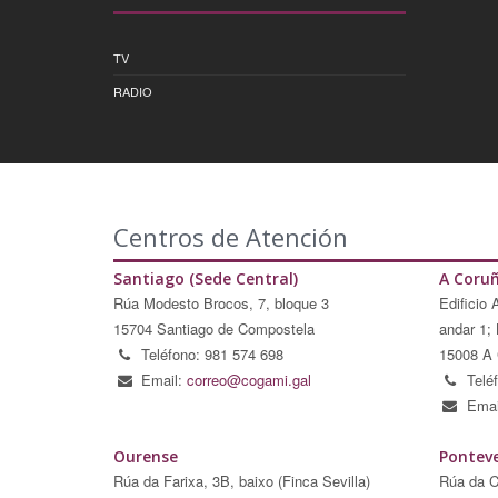
TV
RADIO
Centros de Atención
Santiago (Sede Central)
A Coru
Rúa Modesto Brocos, 7, bloque 3
Edificio 
15704 Santiago de Compostela
andar 1; 
Teléfono: 981 574 698
15008 A 
Email:
correo@cogami.gal
Telé
Emai
Ourense
Pontev
Rúa da Farixa, 3B, baixo (Finca Sevilla)
Rúa da C