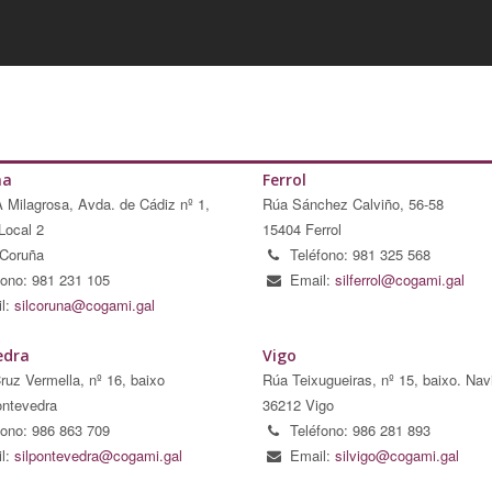
ña
Ferrol
A Milagrosa, Avda. de Cádiz nº 1,
Rúa Sánchez Calviño, 56-58
Local 2
15404 Ferrol
Coruña
Teléfono: 981 325 568
fono: 981 231 105
Email:
silferrol@cogami.gal
l:
silcoruna@cogami.gal
edra
Vigo
ruz Vermella, nº 16, baixo
Rúa Teixugueiras, nº 15, baixo. Nav
ntevedra
36212 Vigo
fono: 986 863 709
Teléfono: 986 281 893
l:
silpontevedra@cogami.gal
Email:
silvigo@cogami.gal