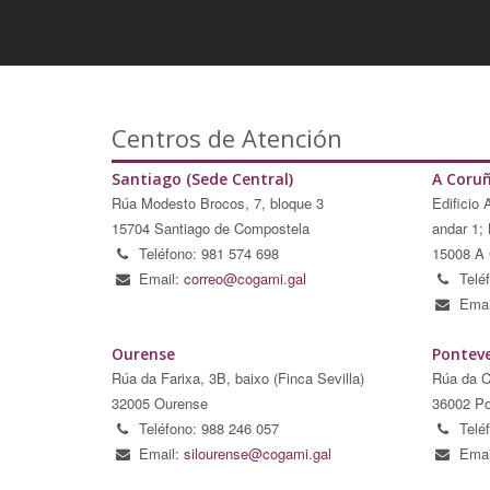
Centros de Atención
Santiago (Sede Central)
A Coru
Rúa Modesto Brocos, 7, bloque 3
Edificio 
15704 Santiago de Compostela
andar 1; 
Teléfono: 981 574 698
15008 A 
Email:
correo@cogami.gal
Telé
Emai
Ourense
Pontev
Rúa da Farixa, 3B, baixo (Finca Sevilla)
Rúa da C
32005 Ourense
36002 Po
Teléfono: 988 246 057
Telé
Email:
silourense@cogami.gal
Emai