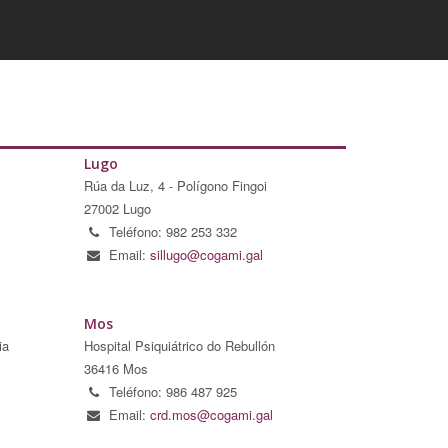
Lugo
Rúa da Luz, 4 - Polígono Fingoi
27002 Lugo
Teléfono: 982 253 332
Email:
sillugo@cogami.gal
Mos
ia
Hospital Psiquiátrico do Rebullón
36416 Mos
Teléfono: 986 487 925
Email:
crd.mos@cogami.gal