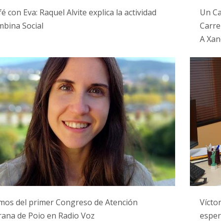
é con Eva: Raquel Alvite explica la actividad
Un Ca
bina Social
Carre
A Xan
mos del primer Congreso de Atención
Vícto
ana de Poio en Radio Voz
esper