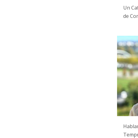
Un Caf
de Com
Habla
Tempr