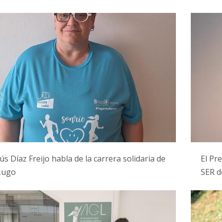
ús Díaz Freijo habla de la carrera solidaria de
El Pr
Lugo
SER d