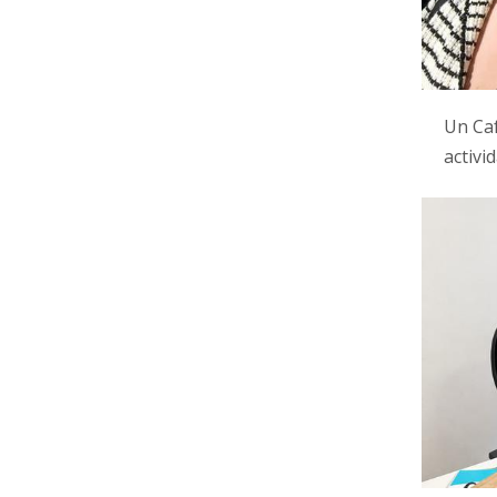
Un Caf
activ