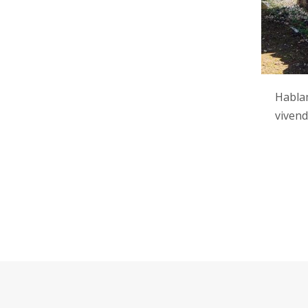
Hablam
vivend