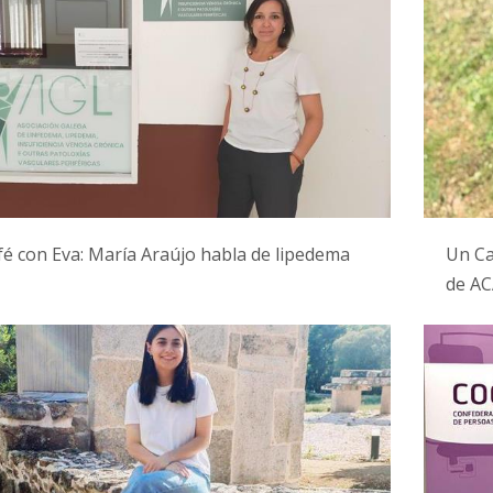
é con Eva: María Araújo habla de lipedema
Un Caf
de A