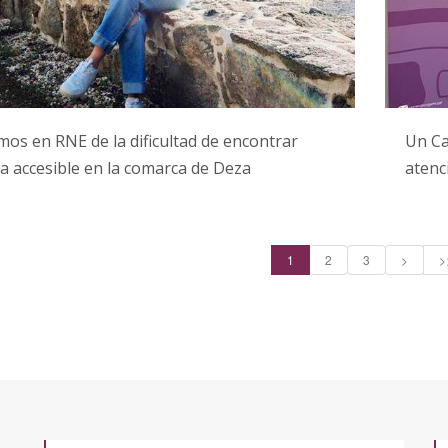
os en RNE de la dificultad de encontrar
Un Ca
a accesible en la comarca de Deza
atenc
1
2
3
>
>