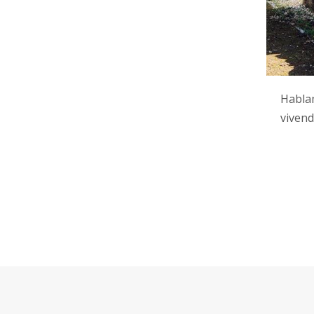
Hablam
vivend