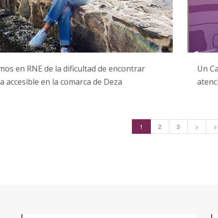
os en RNE de la dificultad de encontrar
Un Ca
a accesible en la comarca de Deza
atenc
1
2
3
>
>