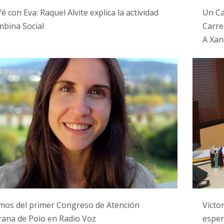
é con Eva: Raquel Alvite explica la actividad
Un Ca
bina Social
Carre
A Xan
mos del primer Congreso de Atención
Vícto
ana de Poio en Radio Voz
esper