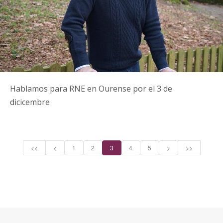
Hablamos para RNE en Ourense por el 3 de
dicicembre
<<
<
1
2
3
4
5
>
>>