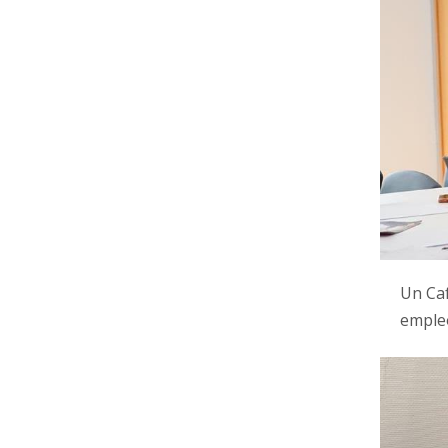
Un Caf
emple