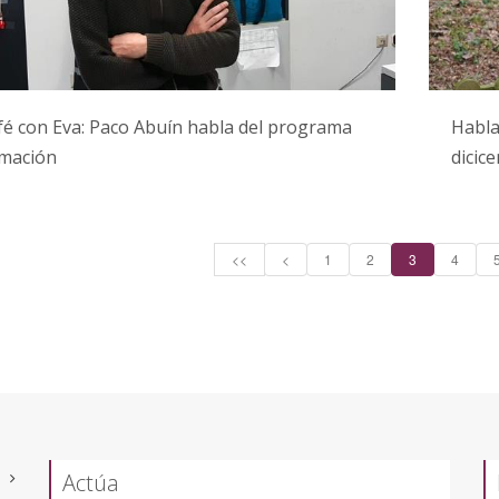
é con Eva: Paco Abuín habla del programa
Habla
rmación
dicic
<<
<
1
2
3
4
Actúa