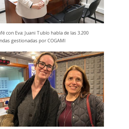
fé con Eva: Juani Tubío habla de las 3.200
ndas gestionadas por COGAMI