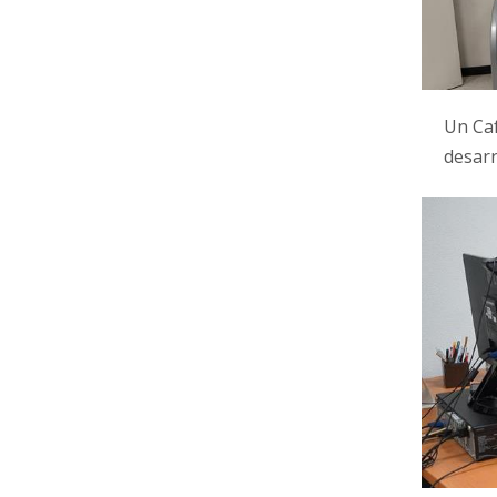
Un Caf
desar