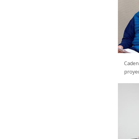
Cadena
proyec