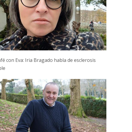
fé con Eva: Iria Bragado habla de esclerosis
ple