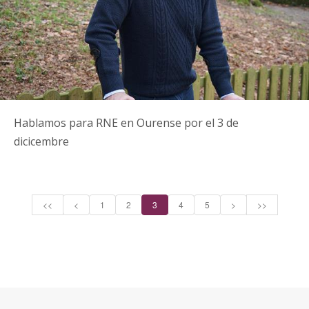
Hablamos para RNE en Ourense por el 3 de
dicicembre
<<
<
1
2
3
4
5
>
>>