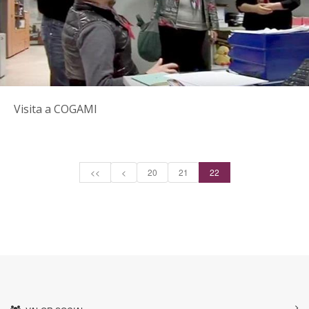
Visita a COGAMI
<<
<
20
21
22