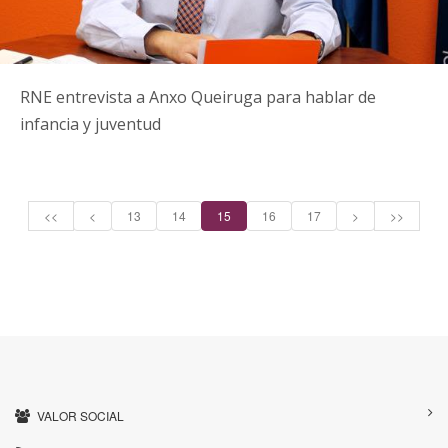
RNE entrevista a Anxo Queiruga para hablar de
infancia y juventud
<<
<
13
14
15
16
17
>
>>
VALOR SOCIAL