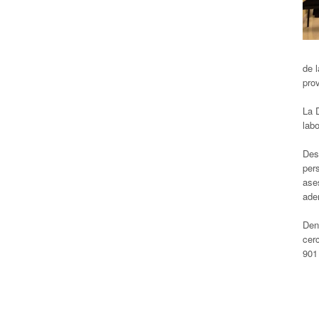
de l
pro
La D
labo
Des
pers
ases
ade
Den
cerc
901 