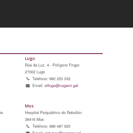
Lugo
Rúa da Luz, 4 - Polígono Fingoi
27002 Lugo
Teléfono: 982 253 332
Email:
sillugo@cogami.gal
Mos
ia
Hospital Psiquiátrico do Rebullón
36416 Mos
Teléfono: 986 487 925
Email:
crd.mos@cogami.gal