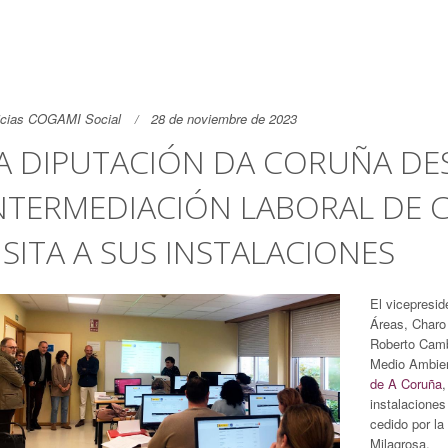
icias COGAMI Social
28 de noviembre de 2023
A DIPUTACIÓN DA CORUÑA DE
NTERMEDIACIÓN LABORAL DE 
ISITA A SUS INSTALACIONES
El vicepresi
Áreas, Charo
Roberto Camba
Medio Ambien
de A Coruña
,
instalacione
cedido por la 
Milagrosa.