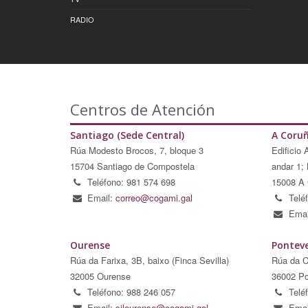
RADIO
Centros de Atención
Santiago (Sede Central)
A Coru
Rúa Modesto Brocos, 7, bloque 3
Edificio 
15704 Santiago de Compostela
andar 1; 
Teléfono: 981 574 698
15008 A 
Email:
correo@cogami.gal
Telé
Emai
Ourense
Pontev
Rúa da Farixa, 3B, baixo (Finca Sevilla)
Rúa da C
32005 Ourense
36002 Po
Teléfono: 988 246 057
Telé
Email:
silourense@cogami.gal
Emai