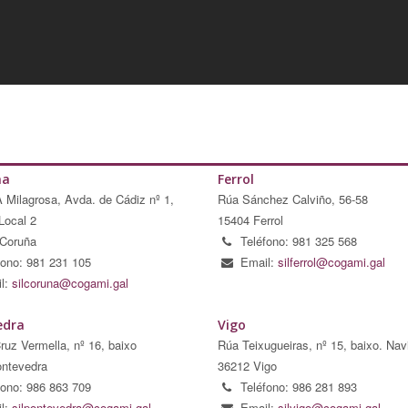
ña
Ferrol
A Milagrosa, Avda. de Cádiz nº 1,
Rúa Sánchez Calviño, 56-58
Local 2
15404 Ferrol
Coruña
Teléfono: 981 325 568
fono: 981 231 105
Email:
silferrol@cogami.gal
l:
silcoruna@cogami.gal
edra
Vigo
ruz Vermella, nº 16, baixo
Rúa Teixugueiras, nº 15, baixo. Nav
ntevedra
36212 Vigo
fono: 986 863 709
Teléfono: 986 281 893
l:
silpontevedra@cogami.gal
Email:
silvigo@cogami.gal