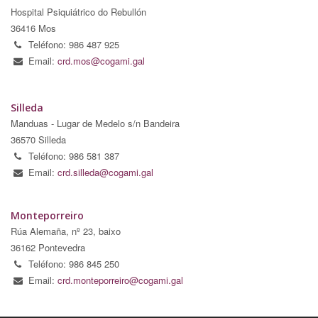
Hospital Psiquiátrico do Rebullón
36416 Mos
Teléfono: 986 487 925
Email:
crd.mos@cogami.gal
Silleda
Manduas - Lugar de Medelo s/n Bandeira
36570 Silleda
Teléfono: 986 581 387
Email:
crd.silleda@cogami.gal
Monteporreiro
Rúa Alemaña, nº 23, baixo
36162 Pontevedra
Teléfono: 986 845 250
Email:
crd.monteporreiro@cogami.gal