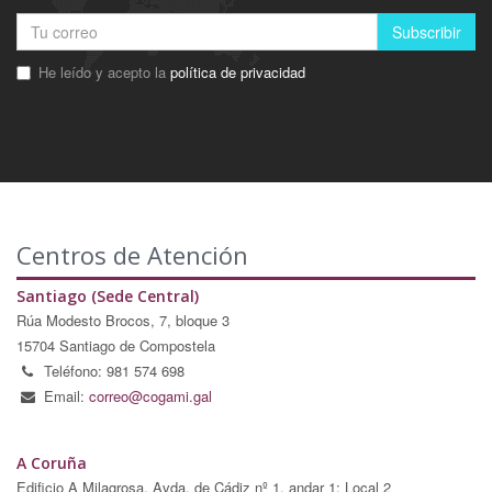
Subscribir
He leído y acepto la
política de privacidad
Centros de Atención
Santiago (Sede Central)
Rúa Modesto Brocos, 7, bloque 3
15704 Santiago de Compostela
Teléfono: 981 574 698
Email:
correo@cogami.gal
A Coruña
Edificio A Milagrosa, Avda. de Cádiz nº 1, andar 1; Local 2