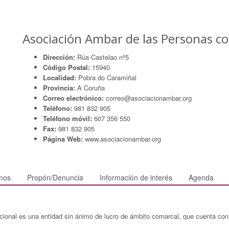
Asociación Ambar de las Personas co
Dirección:
Rúa Castelao nº5
Código Postal:
15940
Localidad:
Pobra do Caramiñal
Provincia:
A Coruña
Correo electrónico:
correo@asociacionambar.org
Teléfono:
981 832 905
Teléfono móvil:
607 356 550
Fax:
981 832 905
Página Web:
www.asociacionambar.org
mos
Propón/Denuncia
Información de interés
Agenda
cional es una entidad sin ánimo de lucro de ámbito comarcal, que cuenta con