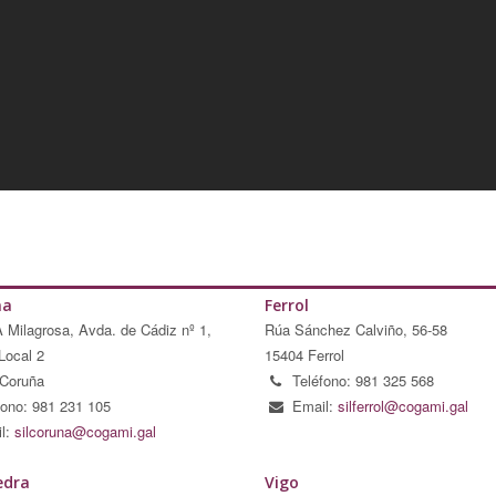
ña
Ferrol
A Milagrosa, Avda. de Cádiz nº 1,
Rúa Sánchez Calviño, 56-58
Local 2
15404 Ferrol
Coruña
Teléfono: 981 325 568
fono: 981 231 105
Email:
silferrol@cogami.gal
l:
silcoruna@cogami.gal
edra
Vigo