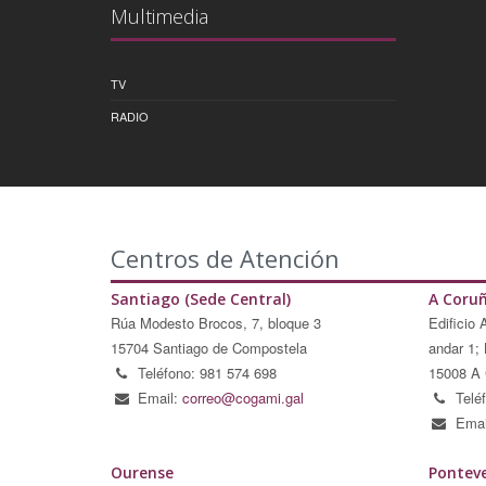
Multimedia
TV
RADIO
Centros de Atención
Santiago (Sede Central)
A Coru
Rúa Modesto Brocos, 7, bloque 3
Edificio 
15704 Santiago de Compostela
andar 1; 
Teléfono: 981 574 698
15008 A 
Email:
correo@cogami.gal
Telé
Emai
Ourense
Pontev