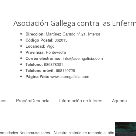
Asociación Gallega contra las Enfe
Dirección:
Martínez Garrido nº 21. Interior
Código Postal:
362015
Localidad:
Vigo
Provincia:
Pontevedra
Correo electrónico:
info@asemgalicia.com
Teléfono:
986378001
Teléfono móvil:
698140728
Página Web:
www.asemgalicia.com
mos
Propón/Denuncia
Información de interés
Agenda
ermedades Neuromusculares. Nuestra historia se remonta al año