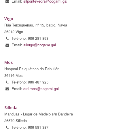
Email:
silpontevedra@cogami.gal
Vigo
Rúa Teixugueiras, nº 15, baixo. Navia
36212 Vigo
Teléfono: 986 281 893
Email:
silvigo@cogami.gal
Mos
Hospital Psiquiátrico do Rebullón
36416 Mos
Teléfono: 986 487 925
Email:
crd.mos@cogami.gal
Silleda
Manduas - Lugar de Medelo s/n Bandeira
36570 Silleda
Teléfono: 986 581 387