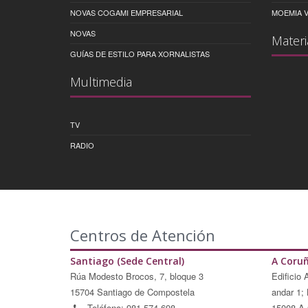
NOVAS COGAMI EMPRESARIAL
MOEMIA V
NOVAS
Materi
GUÍAS DE ESTILO PARA XORNALISTAS
Multimedia
TV
RADIO
Centros de Atención
Santiago (Sede Central)
A Coru
Rúa Modesto Brocos, 7, bloque 3
Edificio 
15704 Santiago de Compostela
andar 1; 
Teléfono: 981 574 698
15008 A 