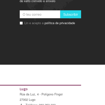
de xeito cómodo e sinxelo
Subscribir
Lin e acepto a
política de privacidade
Lugo
Rúa da Luz, 4 - Polígono Fingoi
27002 Lugo
Teléfono: 982 253 332