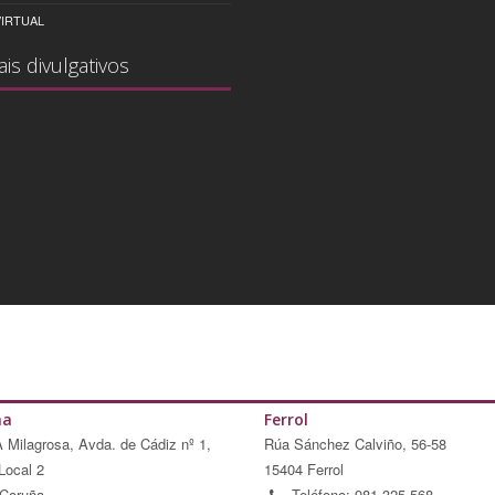
IRTUAL
ais divulgativos
ña
Ferrol
A Milagrosa, Avda. de Cádiz nº 1,
Rúa Sánchez Calviño, 56-58
Local 2
15404 Ferrol
Coruña
Teléfono: 981 325 568