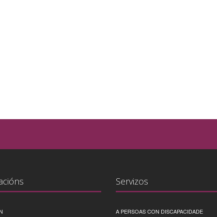
acións
Servizos
N
A PERSOAS CON DISCAPACIDADE