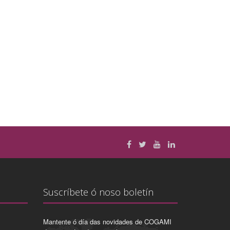
Suscríbete ó noso boletín
Mantente ó día das novidades de COGAMI