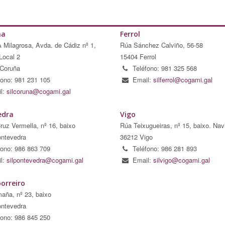
ña
Ferrol
A Milagrosa, Avda. de Cádiz nº 1,
Rúa Sánchez Calviño, 56-58
Local 2
15404 Ferrol
Coruña
Teléfono: 981 325 568
fono: 981 231 105
Email:
silferrol@cogami.gal
l:
silcoruna@cogami.gal
edra
Vigo
ruz Vermella, nº 16, baixo
Rúa Teixugueiras, nº 15, baixo. Nav
ntevedra
36212 Vigo
fono: 986 863 709
Teléfono: 986 281 893
l:
silpontevedra@cogami.gal
Email:
silvigo@cogami.gal
orreiro
aña, nº 23, baixo
ntevedra
fono: 986 845 250