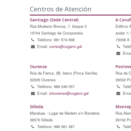
Centros de Atención
Santiago (Sede Central)
A Coru
Rúa Modesto Brocos, 7, bloque 3
Edificio 
15704 Santiago de Compostela
andar 1; 
Teléfono: 981 574 698
15008 A 
Email:
correo@cogami.gal
Telé
Emai
Ourense
Pontev
Rúa da Farixa, 3B, baixo (Finca Sevilla)
Rúa da C
32005 Ourense
36002 Po
Teléfono: 988 246 057
Telé
Email:
silourense@cogami.gal
Emai
Silleda
Montep
Manduas - Lugar de Medelo s/n Bandeira
Rúa Alem
36570 Silleda
36162 Po
Teléfono: 986 581 387
Telé