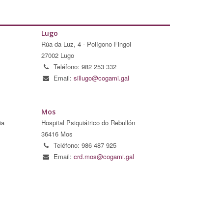
Lugo
Rúa da Luz, 4 - Polígono Fingoi
27002 Lugo
Teléfono: 982 253 332
Email:
sillugo@cogami.gal
Mos
ia
Hospital Psiquiátrico do Rebullón
36416 Mos
Teléfono: 986 487 925
Email:
crd.mos@cogami.gal