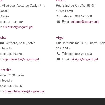
ña
Ferrol
A Milagrosa, Avda. de Cádiz nº 1,
Rúa Sánchez Calviño, 56-58
Local 2
15404 Ferrol
Coruña
Teléfono: 981 325 568
fono: 981 231 105
Email:
silferrol@cogami.gal
l:
silcoruna@cogami.gal
edra
Vigo
ruz Vermella, nº 16, baixo
Rúa Teixugueiras, nº 15, baixo. Nav
ntevedra
36212 Vigo
fono: 986 863 709
Teléfono: 986 281 893
l:
silpontevedra@cogami.gal
Email:
silvigo@cogami.gal
orreiro
aña, nº 23, baixo
ntevedra
fono: 986 845 250
l:
crd.monteporreiro@cogami.gal