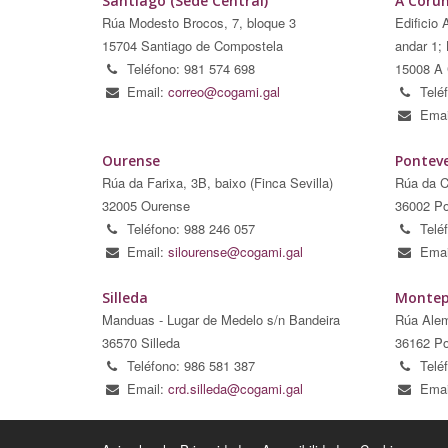
Santiago (Sede Central)
A Coru
Rúa Modesto Brocos, 7, bloque 3
Edificio 
15704 Santiago de Compostela
andar 1; 
Teléfono: 981 574 698
15008 A 
Email:
correo@cogami.gal
Telé
Emai
Ourense
Pontev
Rúa da Farixa, 3B, baixo (Finca Sevilla)
Rúa da C
32005 Ourense
36002 Po
Teléfono: 988 246 057
Telé
Email:
silourense@cogami.gal
Emai
Silleda
Montep
Manduas - Lugar de Medelo s/n Bandeira
Rúa Alem
36570 Silleda
36162 Po
Teléfono: 986 581 387
Telé
Email:
crd.silleda@cogami.gal
Emai