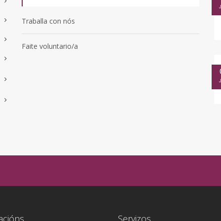
Traballa con nós
Faite voluntario/a
acións
Servizos