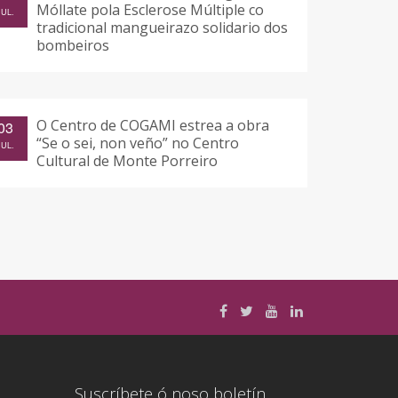
Móllate pola Esclerose Múltiple co
JUL.
tradicional mangueirazo solidario dos
bombeiros
O Centro de COGAMI estrea a obra
03
“Se o sei, non veño” no Centro
JUL.
Cultural de Monte Porreiro
Suscríbete ó noso boletín