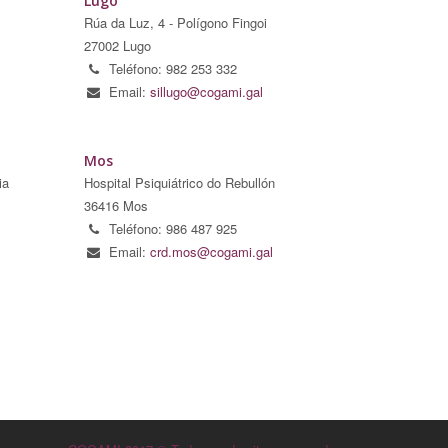
Lugo
Rúa da Luz, 4 - Polígono Fingoi
27002 Lugo
Teléfono: 982 253 332
Email:
sillugo@cogami.gal
Mos
ia
Hospital Psiquiátrico do Rebullón
36416 Mos
Teléfono: 986 487 925
Email:
crd.mos@cogami.gal