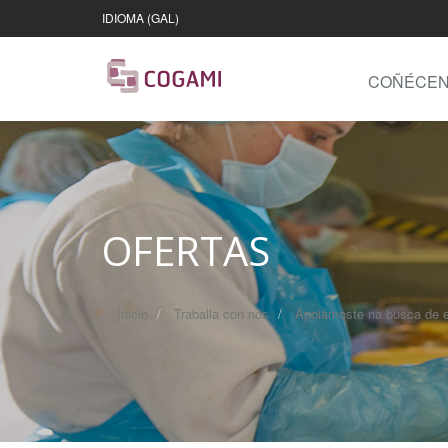
IDIOMA (GAL)
COÑÉCE
OFERTAS
Inicio
Traballa con nós
Apoiámoste na busca de 