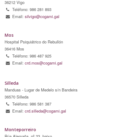
36212 Vigo
Teléfono: 986 281 893
Email:
silvigo@cogami.gal
Mos
Hospital Psiquiátrico do Rebullón
36416 Mos
Teléfono: 986 487 925
Email:
crd.mos@cogami.gal
Silleda
Manduas - Lugar de Medelo s/n Bandeira
36570 Silleda
Teléfono: 986 581 387
Email:
crd.silleda@cogami.gal
Monteporreiro
Rúa Alemaña, nº 23, baixo