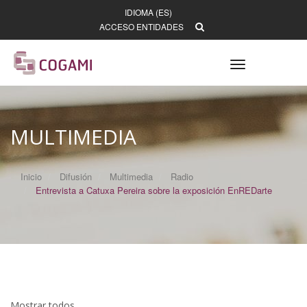
IDIOMA (ES)
ACCESO ENTIDADES
Toggle
navigation
MULTIMEDIA
Inicio
Difusión
Multimedia
Radio
Entrevista a Catuxa Pereira sobre la exposición EnREDarte
Mostrar todos