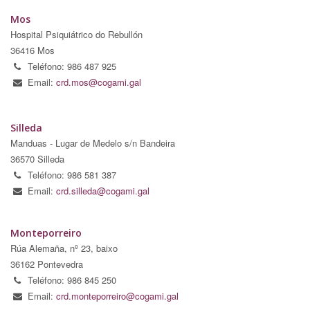
Mos
Hospital Psiquiátrico do Rebullón
36416 Mos
Teléfono: 986 487 925
Email:
crd.mos@cogami.gal
Silleda
Manduas - Lugar de Medelo s/n Bandeira
36570 Silleda
Teléfono: 986 581 387
Email:
crd.silleda@cogami.gal
Monteporreiro
Rúa Alemaña, nº 23, baixo
36162 Pontevedra
Teléfono: 986 845 250
Email:
crd.monteporreiro@cogami.gal