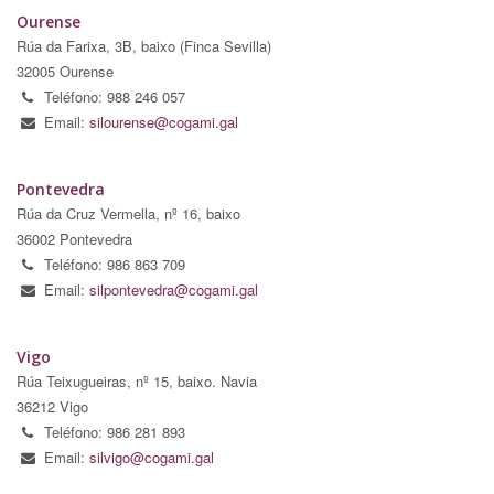
Ourense
Rúa da Farixa, 3B, baixo (Finca Sevilla)
32005 Ourense
Teléfono: 988 246 057
Email:
silourense@cogami.gal
Pontevedra
Rúa da Cruz Vermella, nº 16, baixo
36002 Pontevedra
Teléfono: 986 863 709
Email:
silpontevedra@cogami.gal
Vigo
Rúa Teixugueiras, nº 15, baixo. Navia
36212 Vigo
Teléfono: 986 281 893
Email:
silvigo@cogami.gal